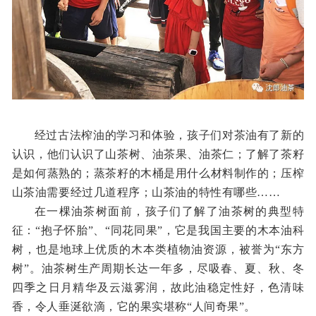
经过
古法榨油
的学习和体验，孩子们对茶油有了新的
认识，他们认识了山茶树、油茶果、油茶仁；了解了茶籽
是如何蒸熟的；蒸茶籽的木桶是用什么材料制作的；压榨
山茶油需要经过几道程序；山茶油的特性有哪些……
在一棵油茶树面前，孩子们了解了油茶树的典型特
征：“抱子怀胎”、“同花同果”，它是我国主要的木本油科
树，也是地球上优质的木本类植物油资源，被誉为“东方
树”。油茶树生产周期长达一年多，尽吸春、夏、秋、冬
四季之日月精华及云滋雾润，故此油稳定性好，色清味
香，令人垂涎欲滴，它的果实堪称“人间奇果”。