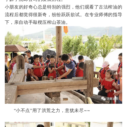
小朋友的好奇心总是特别的强烈，
他们
观看了古法榨油的
流程后都觉得很新奇，纷纷跃跃欲试。
在专业师傅的指导
下，亲自动手敲楔压榨山茶油。
~~
“小不点”用了洪荒之力，意犹未尽