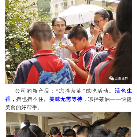
公司的新产品：“凉拌茶油”试吃活动。
活色生
——
香，
挡也挡不住。
美味无需等待
，凉拌茶油
快捷
美食的好帮手。