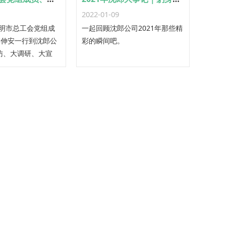
2022-01-09
三明市总工会党组成
一起回顾沈郎公司2021年那些精
李伸安一行到沈郎公
彩的瞬间吧。
访、大调研、大宣
活动。尤溪县总工会
常务副主席张祥龙，
组成员、副主席肖富
活动。沈郎公司董事
待。