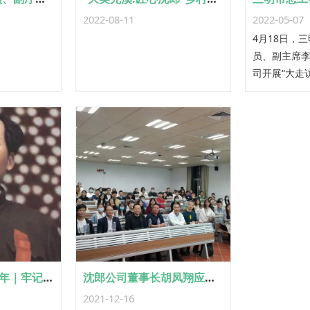
2022-08-11
2022-05-07
4月18日，
员、副主席
司开展“大走
讲、大排查”
党组书记、
县总工会党
河参加调研
长胡凤翔接
毛主席诞辰128周年｜牢记毛主席教导 大力发展木本油茶
沈郎公司董事长胡凤翔应邀到厦门大学参加讲座并做主题发言
2021-12-16