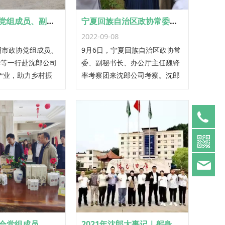
三明市政协党组成员、副主席张春华一行到沈郎公司调研乡村振兴工作
宁夏回族自治区政协常委、副秘书长、办公厅主任魏锋率团考察沈郎公司
2022-09-08
明市政协党组成员、
9月6日，宁夏回族自治区政协常
华等一行赴沈郎公司
委、副秘书长、办公厅主任魏锋
产业，助力乡村振
率考察团来沈郎公司考察。沈郎
。
公司副总经理周治钦热情接待。
05
63
三明市总工会党组成员、副主席李伸安一行到沈郎公司调研
2021年沈郎大事记｜躬身谋发展 笃行攀高峰