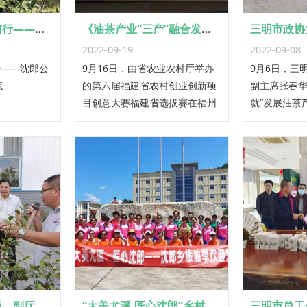
改革创新，砥砺前行——沈郎公司2022年大事记盘点
《油茶产业“三产”融合发展》项目在第六届全国农村创业创新项目创意大赛福建省选拔赛中喜获佳绩
2022-09-19
2022-09-08
行——沈郎公
9月16日，由省农业农村厅举办
9月6日，三
点
的第六届福建省农村创业创新项
副主席张春
目创意大赛福建省选拔赛在福州
就“发展油茶
主会场隆重举行。沈郎公司报送
兴”开展调研
的《油茶产业“三产”融合发展》
项目，荣获农产品产销类二等
奖。
省财政厅党组成员、副厅长、一级巡视员杨隽莅临沈郎公司调研
“大美尤溪.匠心沈郎”乡村振兴主题观光迎来首批游客