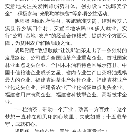
实意地关注关爱困难弱势群体。创办设立“沈郎奖学
金”，积极参与“光彩助学扶贫”等多项公益活动。
他积极响应政府号召，实施精准扶贫，结对帮扶尤
溪县各乡镇四个村，安置当地农民100多人就业。实
行“公司+基地+农户”的经营合作模式，提供六个方面保
障，为贫困农户解除后顾之忧。
胡凤翔用“敢想敢做”让沈郎油茶走出了一条独特的
发展路径，公司成为全国油茶产业重点企业、首批国家
林业重点龙头企业、全国木本油料特色区域示范县、中
国十佳粮油企业成长之星、省内专业生产山茶籽油规模
最大的企业、福建省油茶生产标杆企业、福建省林业产
业化龙头企业、福建省农业产业化省级重点龙头企业、
福建省用户满意企业、福建省科技型企业、高新技术企
业。
“一粒油茶，带动一个产业，致富一方百姓”，这个
梦想一直种在胡凤翔的心坎里，矢志如磬；十五载坚
守，成就初心。
胡凤翔，为你点赞，因为“有志者事竟成”！