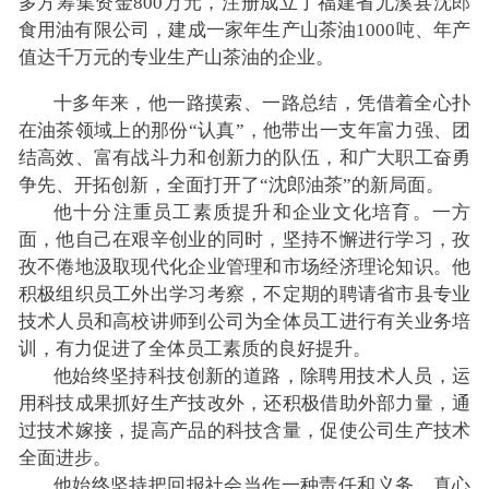
多方筹集资金800万元，注册成立了福建省尤溪县沈郎
食用油有限公司，建成一家年生产山茶油1000吨、年产
值达千万元的专业生产山茶油的企业。
十多年来，他一路摸索、一路总结，凭借着全心扑
在油茶领域上的那份“认真”，他带出一支年富力强、团
结高效、富有战斗力和创新力的队伍，和广大职工奋勇
争先、开拓创新，全面打开了“沈郎油茶”的新局面。
他十分注重员工素质提升和企业文化培育。一方
面，他自己在艰辛创业的同时，坚持不懈进行学习，孜
孜不倦地汲取现代化企业管理和市场经济理论知识。他
积极组织员工外出学习考察，不定期的聘请省市县专业
技术人员和高校讲师到公司为全体员工进行有关业务培
训，有力促进了全体员工素质的良好提升。
他始终坚持科技创新的道路，除聘用技术人员，运
用科技成果抓好生产技改外，还积极借助外部力量，通
过技术嫁接，提高产品的科技含量，促使公司生产技术
全面进步。
他始终坚持把回报社会当作一种责任和义务，真心