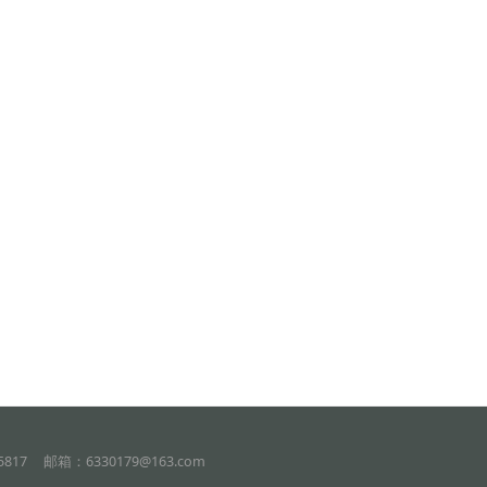
5817
邮箱：6330179@163.com