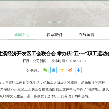
新闻中心
联系我们
在线留言
尤溪经济开发区工会联合会 举办庆“五•一”职工运动
栏目：公司新闻
发布时间：2018-04-27
分享到：
设，丰富职工体育文化生活，弘扬工人阶级无私奉献、爱岗敬业的精神
尤溪经济开发区工会联合会在城西园职工文体中心举办了“强体魄、展风采
众精神文化生活，进一步激发了全体职工的劳动干劲和热情。