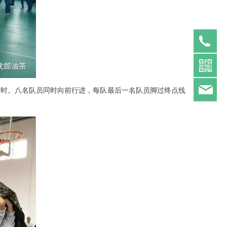
05
63
计时。八名队员同时向前行进，每队最后一名队员脚过终点线