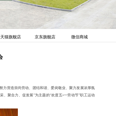
天猫旗舰店
京东旗舰店
微信商城
会
，努力营造崇尚劳动、团结和谐、爱岗敬业、聚力发展浓厚氛
、聚合力、促发展”为主题的“欢度五•一劳动节”职工运动