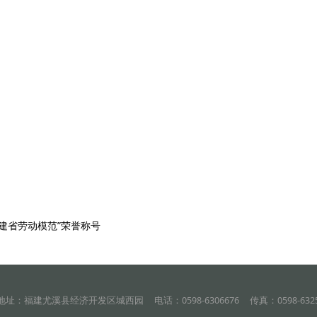
建省劳动模范”荣誉称号
：福建尤溪县经济开发区城西园 电话：0598-6306676 传真：
0598-632