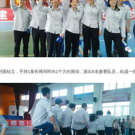
1
1
8
对面站立，手持
条长绳同时向
个方向摇动，派出
名参赛队员，站成一