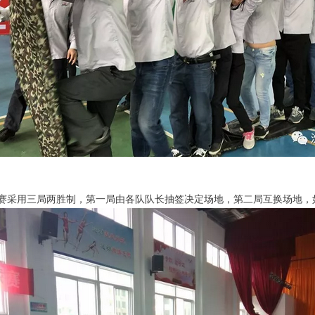
赛采用三局两胜制，第一局由各队队长抽签决定场地，第二局互换场地，