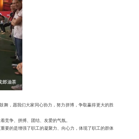
感鼓舞，愿我们大家同心协力，努力拼博，争取赢得更大的胜
溢着竞争、拼搏、团结、友爱的气氛。
更重要的是增强了职工的凝聚力、向心力，体现了职工的群体