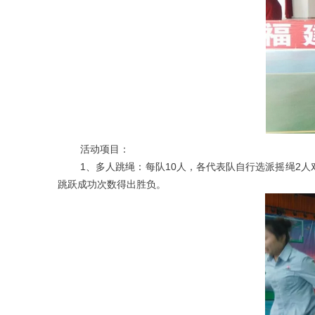
活动项目：
1
10
2
、多人跳绳：每队
人，各代表队自行选派摇绳
人
跳跃成功次数得出胜负。