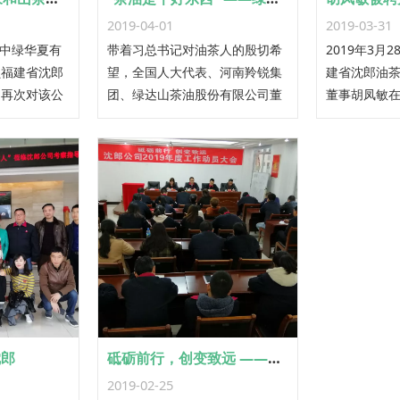
2019-04-01
2019-03-31
京中绿华夏有
带着习总书记对油茶人的殷切希
2019年3月
员福建省沈郎
望，全国人大代表、河南羚锐集
建省沈郎油
，再次对该公
团、绿达山茶油股份有限公司董
董事胡凤敏
油的有机认证
事长熊维政一行，3月26日到福
员联谊会换
，获得通过。
建省沈郎油茶股份有限公司考察
届联谊会理
油茶产业。
沈郎
砥砺前行，创变致远 ——沈郎公司召开2019年度工作会议
2019-02-25