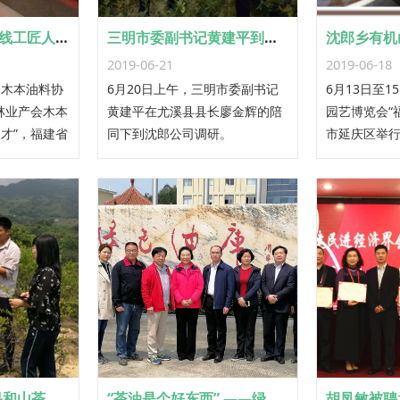
周治钦被授予 “一线工匠人才”称号
三明市委副书记黄建平到沈郎公司调研
2019-06-21
2019-06-18
会木本油料协
6月20日上午，三明市委副书记
6月13日至
林业产会木本
黄建平在尤溪县县长廖金辉的陪
园艺博览会“
才”，福建省
同下到沈郎公司调研。
市延庆区举
公司副总经理
股份有限公
籽油受邀参
沈郎公司山茶籽果和山茶油再次通过有机认证现场检查
“茶油是个好东西” ——绿达、沈郎老总共商油茶产业发展大计