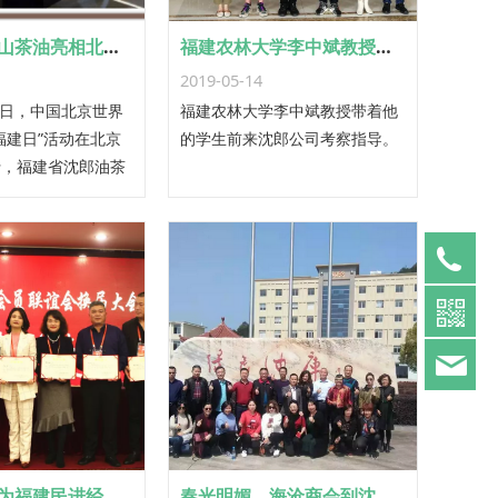
沈郎乡有机山茶油亮相北京世园会
福建农林大学李中斌教授到公司考察指导
2019-05-14
15日，中国北京世界
福建农林大学李中斌教授带着他
福建日”活动在北京
的学生前来沈郎公司考察指导。
行，福建省沈郎油茶
司沈郎乡牌有机山茶
展。
05
63
胡凤敏被聘为福建民进经济界会员联谊会常务理事
春光明媚，海沧商会到沈郎乡调研考察