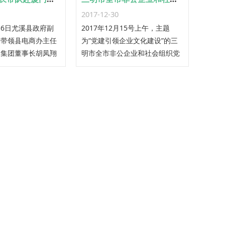
2017-12-30
月16日尤溪县政府副
2017年12月15号上午，主题
，带领县电商办主任
为“党建引领企业文化建设”的三
郎集团董事长胡凤翔
明市全市非公企业和社会组织党
到厦门又一城软件科
建工作联席会议在尤溪召开.
接“互联网+油茶区
”项目，深入探讨项
平台开发与建设，并
司的发展历史及公司
行了实地考察。