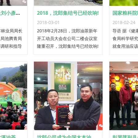
三明市林业局局长刘小彥莅临沈郎公司调研指导工作
2018，沈郎集结号已经吹响!
2018-03-01
2018-02-24
市林业局局长
2018年2月28日，沈郎油茶新年
导语 据《健
业局池腾青局
开工动员大会在公司二楼会议室
食局科学研
司调研和指导
隆重召开，沈郎集结号已经吹响!
就食用油应
几点看法。
尤溪油茶
沈郎公司成为全国木本油料协会“团标品牌联盟”发起单位