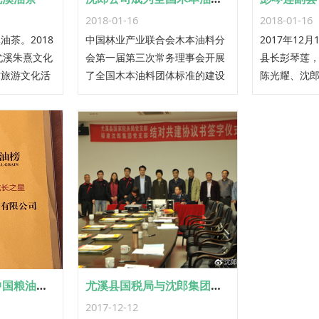
2018-01-16
2018-01-16
茶。2018
中国林业产业联合会木本油料分
2017年12
在尤溪朱熹文化
会第一届第三次常务理事会开展
县长彭琴莲
柑旅游文化活
了全国木本油料团体标准的建设
陈光耀、沈
游客推介特色
工作，其目的是为了尽快建立行
等一行人，
介“我家在景
业规范、行业自律、行业发展机
技有限公司对
制，依法规范全国木本油料产品
域化、链条化
生产、销售秩序，切实保护广大
目公共服务
消费者利益，促进全国木本油料
对又一城公
市场的健康发展。
运营现状进
公司喜获第七届中国粮油榜十佳粮油企业成长之星
尤溪县国税局与沈郎集团党组织结对共建
2017-12-12