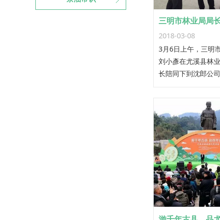
2018-03-08
3月6日上午，三明
刘小彥在尤溪县林
长陪同下到沈郎公
工作。
游千年古县，品