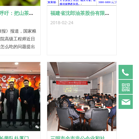
国家粮科院呼吁：把山茶油做为必备食用油！
福建省沈郎油茶股份有限公司12个职位等您来！
2018-02-24
康报》报道，国家粮
究院高级工程师近日
该怎么吃的问题提出
05
63
彭琴莲副县长带队赴厦门考察对接“互联网+油茶区域化、链条化”项目
三明市全市非公企业和社会组织党建工作 联席会议成员一行莅临沈郎公司考察调研